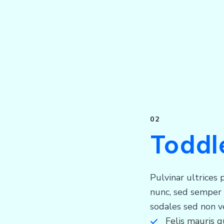
02
Toddl
Pulvinar ultrices p
nunc, sed semper
sodales sed non v
Felis mauris q