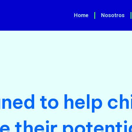
Home
Nosotros
ned to help ch
ze their potenti