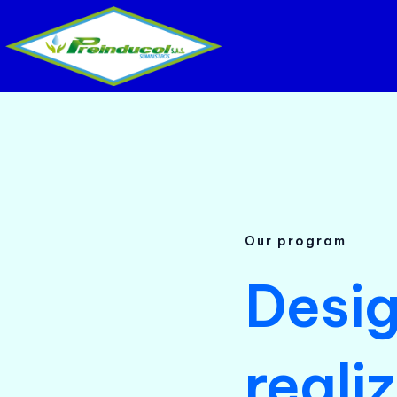
Ir
al
contenido
Our program
Desig
reali