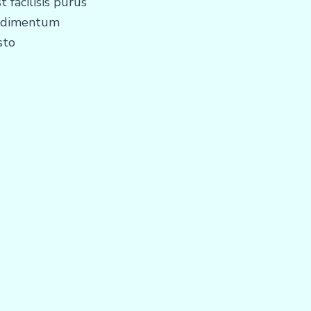
t facilisis purus
ondimentum
sto