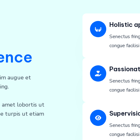
Holistic 
Senectus fring
congue facili
ience
Passionat
sim augue et
Senectus fring
ing.
congue facili
 amet lobortis ut
Supervisio
e turpis ut etiam
Senectus fring
congue facili