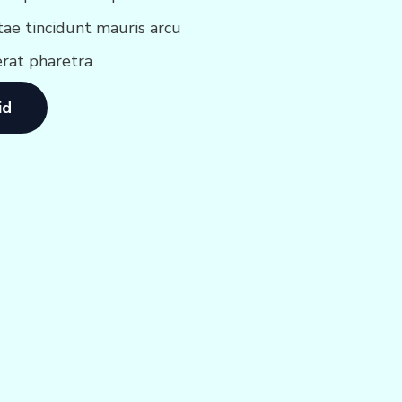
tae tincidunt mauris arcu
erat pharetra
id